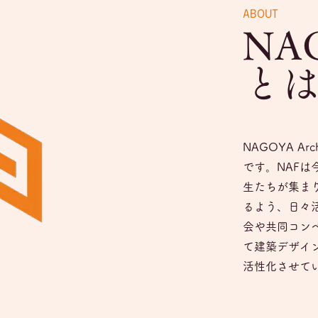
ABOUT
NAG
と
NAGOYA A
です。NAFは
生たちが集ま
るよう、日々
会や共同コン
て建築デザイ
活性化させて