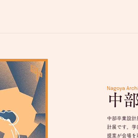
Nagoya Archi
中部
中部卒業設計
計展です。学
提案が会場を