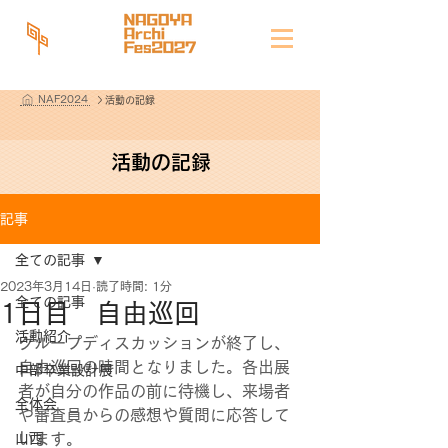
NAF2024
活動の記録
活動の記録
記事
全ての記事
2023年3月14日
読了時間: 1分
全ての記事
1日目 自由巡回
活動紹介
グループディスカッションが終了し、
自由巡回の時間となりました。各出展
中部卒業設計展
者が自分の作品の前に待機し、来場者
全体会
や審査員からの感想や質問に応答して
山西
います。